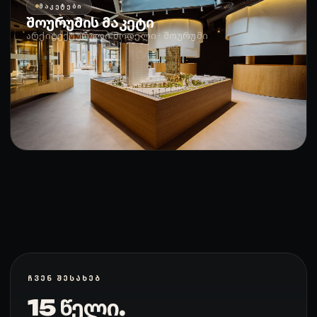
ᲛᲐᲙᲔᲢᲔᲑᲘ
შოურუმის მაკეტი
არქიტექტურული მოდელი · შოურუმი
ᲩᲕᲔᲜ ᲨᲔᲡᲐᲮᲔᲑ
15 წელი.