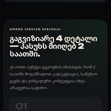
ᲠᲝᲒᲝᲠ ᲕᲘᲬᲧᲔᲑᲗ ᲛᲣᲨᲐᲝᲑᲐᲡ
გაგვიზიარე
4 დეტალი
— პასუხს მიიღებ 2
საათში.
ეს ოთხი პუნქტი გვყოფნის იმისთვის, რომ 2
საათში მოგამზადოთ კალკულაცია, სამუშაო
გეგმა და ვიზუალური კონცეფცია. სხვა
არაფერია საჭირო.
01