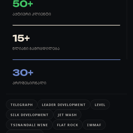
50+
ᲐᲥᲢᲘᲣᲠᲘ ᲙᲚᲘᲔᲜᲢᲘ
15+
ᲬᲚᲘᲐᲜᲘ ᲒᲐᲛᲝᲪᲓᲘᲚᲔᲑᲐ
30+
ᲞᲠᲝᲤᲔᲡᲘᲝᲜᲐᲚᲘ
TELEGRAPH
LEADER DEVELOPMENT
LEVEL
SILK DEVELOPMENT
JET WASH
TSINANDALI WINE
FLAT ROCK
IMMAF