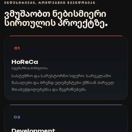
ᲘᲜᲓᲣᲡᲢᲠᲘᲔᲑᲘ, ᲠᲝᲛᲚᲔᲑᲨᲘᲪ ᲒᲕᲔᲜᲓᲝᲑᲘᲐᲜ.
ვმუშაობთ
ნებისმიერი
სირთულის
პროექტზე.
01
HoReCa
სტუმარმასპინძლობა
სასტუმრო და სარესტორნო სფერო. სარეკლამო
მასალები და ბრენდ ელემენტები ქმნიან პირველ
შთაბეჭდილებებსა და შეგრძნებებს.
02
Development