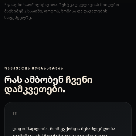
* ფასები საორიენტაციოა. ზუსტ კალკულაციას მიიღებთ —
მაქსიმუმ 2 საათში, ფოტოს, ზომისა და დავალების
საფუძველზე.
ᲓᲐᲛᲙᲕᲔᲗᲘᲡ ᲛᲝᲛᲡᲐᲮᲣᲠᲔᲑᲐ
რას ამბობენ
ჩვენი
დამკვეთები
.
დიდი მადლობა, რომ გვქონდა შესაძლებლობა