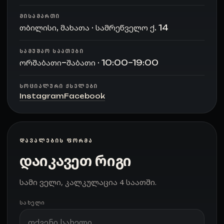
ᲛᲘᲡᲐᲛᲐᲠᲗᲘ
თბილისი, მახათა · სამრეწველო ქ. 14
ᲡᲐᲛᲣᲨᲐᲝ ᲡᲐᲐᲗᲔᲑᲘ
ორშაბათი–შაბათი · 10:00–19:00
ᲡᲝᲪᲘᲐᲚᲣᲠᲘ ᲥᲡᲔᲚᲔᲑᲘ
Instagram
Facebook
ᲓᲐᲕᲐᲚᲔᲑᲘᲡ ᲤᲝᲠᲛᲐ
დაიკავეთ რიგი
სამი ველი, კალკულაცია 4 საათში.
ᲡᲐᲮᲔᲚᲘ