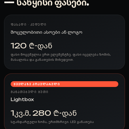
—
საწყისი ფასები
.
ᲤᲐᲡᲐᲓᲘ · ᲙᲔᲓᲔᲚᲘ
მოცულობითი ასოები ან ლოგო
120 ₾-დან
ფასი მოცემულია ერთ ელემენტზე. ფასი იცვლება ზომის,
მასალისა და განათების მიხედვით.
ᲧᲕᲔᲚᲐᲖᲔ ᲞᲝᲞᲣᲚᲐᲠᲣᲚᲘ
ᲛᲐᲜᲐᲗᲔᲑᲣᲚᲘ ᲧᲣᲗᲘ
Lightbox
1კვ.მ. 280 ₾-დან
სტანდარტული ზომა, ერთმხრივი. LED განათება