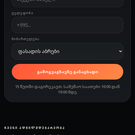
ᲢᲔᲚᲔᲤᲝᲜᲘ
ᲛᲘᲛᲐᲠᲗᲣᲚᲔᲑᲐ
გამოგვაგზავნე განაცხადი
15 წუთში დაგირეკავთ. სამუშაო საათები 10:00 დან
19:00 მდე.
ᲩᲕᲔᲜᲘ ᲐᲓᲒᲘᲚᲛᲓᲔᲑᲐᲠᲔᲝᲑᲐ