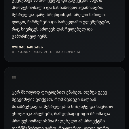
გვემუშავა ამ პროექტზე და გაგვეცნო ასეთი
პროფესიონალი და სასიამოვნო ადამიანები.
შესრულდა გარე ბრენდინგის სრული ნაწილი:
ლოგო, წარწერები და სარეკლამო ელემენტები,
რაც სივრცეს აძლევს დასრულებულ და
გამორჩეულ იერს.
ᲚᲔᲕᲐᲜ ᲠᲝᲒᲐᲕᲐ
ᲒᲝᲯᲣ-ᲠᲘᲣ · ᲫᲘᲣᲓᲝ · ᲘᲝᲒᲐ ᲐᲙᲐᲓᲔᲛᲘᲐ
ჯერ მხოლოდ ფოტოებით ვნახეთ, თუმცა უკვე
შეგვიძლია ვთქვათ, რომ შედეგი ძალიან
შთამბეჭდავია. შესრულების სიზუსტე და საერთო
ესთეტიკა აჩვენებს, რამდენად დიდი შრომა და
პროფესიონალიზმია ჩადებული ამ პროექტში.
დარწმუნებული ვართ, რეალურად კიდევ უფრო