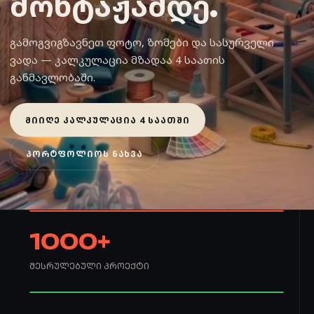
მონტაჟამდე.
გამოგვიგზავნეთ ფოტო, ზომები და სასურველი
ვადა — კალკულაცია მზადაა 4 საათის
განმავლობაში.
ᲛᲘᲘᲦᲔ ᲙᲐᲚᲙᲣᲚᲐᲪᲘᲐ 4 ᲡᲐᲐᲗᲨᲘ
ᲞᲝᲠᲢᲤᲝᲚᲘᲝᲡ ᲜᲐᲮᲕᲐ
1000+
ᲨᲔᲡᲠᲣᲚᲔᲑᲣᲚᲘ ᲞᲠᲝᲔᲥᲢᲘ