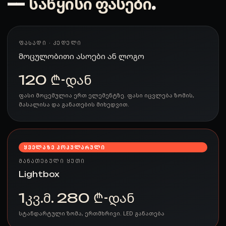
—
საწყისი ფასები
.
ᲤᲐᲡᲐᲓᲘ · ᲙᲔᲓᲔᲚᲘ
მოცულობითი ასოები ან ლოგო
120 ₾-დან
ფასი მოცემულია ერთ ელემენტზე. ფასი იცვლება ზომის,
მასალისა და განათების მიხედვით.
ᲧᲕᲔᲚᲐᲖᲔ ᲞᲝᲞᲣᲚᲐᲠᲣᲚᲘ
ᲛᲐᲜᲐᲗᲔᲑᲣᲚᲘ ᲧᲣᲗᲘ
Lightbox
1კვ.მ. 280 ₾-დან
სტანდარტული ზომა, ერთმხრივი. LED განათება