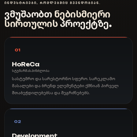
ᲘᲜᲓᲣᲡᲢᲠᲘᲔᲑᲘ, ᲠᲝᲛᲚᲔᲑᲨᲘᲪ ᲒᲕᲔᲜᲓᲝᲑᲘᲐᲜ.
ვმუშაობთ
ნებისმიერი
სირთულის
პროექტზე.
01
HoReCa
სტუმარმასპინძლობა
სასტუმრო და სარესტორნო სფერო. სარეკლამო
მასალები და ბრენდ ელემენტები ქმნიან პირველ
შთაბეჭდილებებსა და შეგრძნებებს.
02
Development