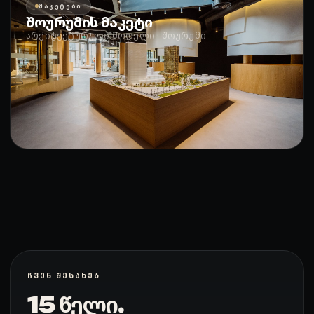
ᲛᲐᲙᲔᲢᲔᲑᲘ
შოურუმის მაკეტი
არქიტექტურული მოდელი · შოურუმი
ᲩᲕᲔᲜ ᲨᲔᲡᲐᲮᲔᲑ
15 წელი.