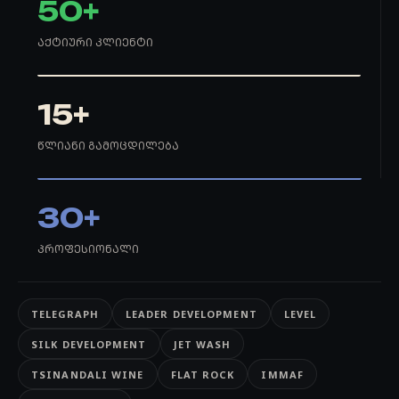
50+
ᲐᲥᲢᲘᲣᲠᲘ ᲙᲚᲘᲔᲜᲢᲘ
15+
ᲬᲚᲘᲐᲜᲘ ᲒᲐᲛᲝᲪᲓᲘᲚᲔᲑᲐ
30+
ᲞᲠᲝᲤᲔᲡᲘᲝᲜᲐᲚᲘ
TELEGRAPH
LEADER DEVELOPMENT
LEVEL
SILK DEVELOPMENT
JET WASH
TSINANDALI WINE
FLAT ROCK
IMMAF