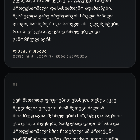
გვემუშავა ამ პროექტზე და გაგვეცნო ასეთი
პროფესიონალი და სასიამოვნო ადამიანები.
შესრულდა გარე ბრენდინგის სრული ნაწილი:
ლოგო, წარწერები და სარეკლამო ელემენტები,
რაც სივრცეს აძლევს დასრულებულ და
გამორჩეულ იერს.
ᲚᲔᲕᲐᲜ ᲠᲝᲒᲐᲕᲐ
ᲒᲝᲯᲣ-ᲠᲘᲣ · ᲫᲘᲣᲓᲝ · ᲘᲝᲒᲐ ᲐᲙᲐᲓᲔᲛᲘᲐ
ჯერ მხოლოდ ფოტოებით ვნახეთ, თუმცა უკვე
შეგვიძლია ვთქვათ, რომ შედეგი ძალიან
შთამბეჭდავია. შესრულების სიზუსტე და საერთო
ესთეტიკა აჩვენებს, რამდენად დიდი შრომა და
პროფესიონალიზმია ჩადებული ამ პროექტში.
დარწმუნებული ვართ, რეალურად კიდევ უფრო