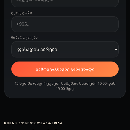
ᲢᲔᲚᲔᲤᲝᲜᲘ
ᲛᲘᲛᲐᲠᲗᲣᲚᲔᲑᲐ
გამოგვაგზავნე განაცხადი
15 წუთში დაგირეკავთ. სამუშაო საათები 10:00 დან
19:00 მდე.
ᲩᲕᲔᲜᲘ ᲐᲓᲒᲘᲚᲛᲓᲔᲑᲐᲠᲔᲝᲑᲐ