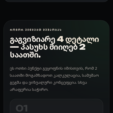
ᲠᲝᲒᲝᲠ ᲕᲘᲬᲧᲔᲑᲗ ᲛᲣᲨᲐᲝᲑᲐᲡ
გაგვიზიარე
4 დეტალი
— პასუხს მიიღებ 2
საათში.
ეს ოთხი პუნქტი გვყოფნის იმისთვის, რომ 2
საათში მოგამზადოთ კალკულაცია, სამუშაო
გეგმა და ვიზუალური კონცეფცია. სხვა
არაფერია საჭირო.
01