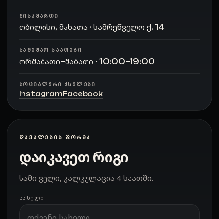
ᲛᲘᲡᲐᲛᲐᲠᲗᲘ
თბილისი, მახათა · სამრეწველო ქ. 14
ᲡᲐᲛᲣᲨᲐᲝ ᲡᲐᲐᲗᲔᲑᲘ
ორშაბათი–შაბათი · 10:00–19:00
ᲡᲝᲪᲘᲐᲚᲣᲠᲘ ᲥᲡᲔᲚᲔᲑᲘ
Instagram
Facebook
ᲓᲐᲕᲐᲚᲔᲑᲘᲡ ᲤᲝᲠᲛᲐ
დაიკავეთ რიგი
სამი ველი, კალკულაცია 4 საათში.
ᲡᲐᲮᲔᲚᲘ