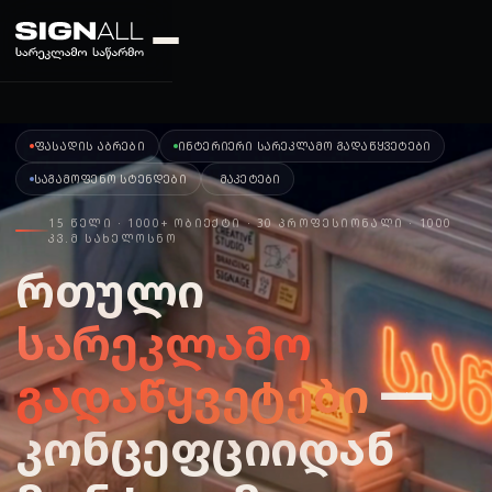
ᲤᲐᲡᲐᲓᲘᲡ ᲐᲑᲠᲔᲑᲘ
ᲘᲜᲢᲔᲠᲘᲔᲠᲘ ᲡᲐᲠᲔᲙᲚᲐᲛᲝ ᲒᲐᲓᲐᲬᲧᲕᲔᲢᲔᲑᲘ
ᲡᲐᲒᲐᲛᲝᲤᲔᲜᲝ ᲡᲢᲔᲜᲓᲔᲑᲘ
ᲛᲐᲙᲔᲢᲔᲑᲘ
15 ᲬᲔᲚᲘ · 1000+ ᲝᲑᲘᲔᲥᲢᲘ · 30 ᲞᲠᲝᲤᲔᲡᲘᲝᲜᲐᲚᲘ · 1000
ᲙᲕ.Მ ᲡᲐᲮᲔᲚᲝᲡᲜᲝ
რთული
სარეკლამო
გადაწყვეტები
—
კონცეფციიდან