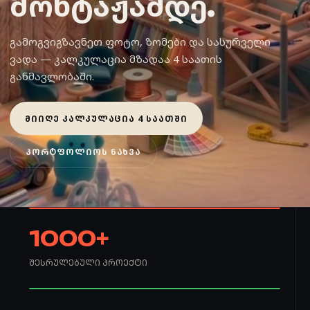
მონტაჟამდე.
გამოგვიგზავნეთ ფოტო, ზომები და სასურველი
ვადა — კალკულაცია მზადაა 4 საათის
განმავლობაში.
ᲛᲘᲘᲦᲔ ᲙᲐᲚᲙᲣᲚᲐᲪᲘᲐ 4 ᲡᲐᲐᲗᲨᲘ
ᲞᲝᲠᲢᲤᲝᲚᲘᲝᲡ ᲜᲐᲮᲕᲐ
1000+
ᲨᲔᲡᲠᲣᲚᲔᲑᲣᲚᲘ ᲞᲠᲝᲔᲥᲢᲘ