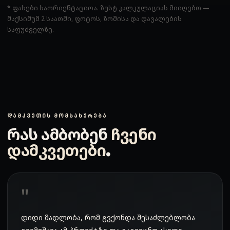
* ფასები საორიენტაციოა. ზუსტ კალკულაციას მიიღებთ —
მაქსიმუმ 2 საათში, ფოტოს, ზომისა და დავალების
საფუძველზე.
ᲓᲐᲛᲙᲕᲔᲗᲘᲡ ᲛᲝᲛᲡᲐᲮᲣᲠᲔᲑᲐ
რას ამბობენ
ჩვენი
დამკვეთები
.
დიდი მადლობა, რომ გვქონდა შესაძლებლობა